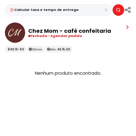
Calcular taxa e tempo de entrega
Chez Mom - café confeitaria
Fechado
-
Agendar pedido
R$ 15-50
20min
Mín.
R$ 15,00
Nenhum produto encontrado.